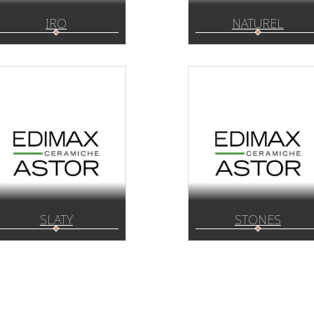
IRO
NATUREL
SLATY
STONES